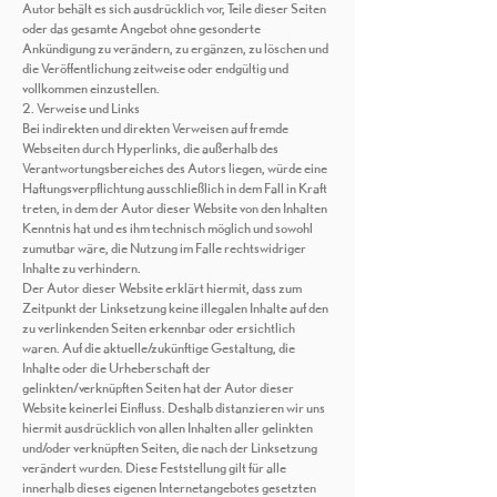
Autor behält es sich ausdrücklich vor, Teile dieser Seiten
oder das gesamte Angebot ohne gesonderte
Ankündigung zu verändern, zu ergänzen, zu löschen und
die Veröffentlichung zeitweise oder endgültig und
vollkommen einzustellen.
2. Verweise und Links
Bei indirekten und direkten Verweisen auf fremde
Webseiten durch Hyperlinks, die außerhalb des
Verantwortungsbereiches des Autors liegen, würde eine
Haftungsverpflichtung ausschließlich in dem Fall in Kraft
treten, in dem der Autor dieser Website von den Inhalten
Kenntnis hat und es ihm technisch möglich und sowohl
zumutbar wäre, die Nutzung im Falle rechtswidriger
Inhalte zu verhindern.
Der Autor dieser Website erklärt hiermit, dass zum
Zeitpunkt der Linksetzung keine illegalen Inhalte auf den
zu verlinkenden Seiten erkennbar oder ersichtlich
waren. Auf die aktuelle/zukünftige Gestaltung, die
Inhalte oder die Urheberschaft der
gelinkten/verknüpften Seiten hat der Autor dieser
Website keinerlei Einfluss. Deshalb distanzieren wir uns
hiermit ausdrücklich von allen Inhalten aller gelinkten
und/oder verknüpften Seiten, die nach der Linksetzung
verändert wurden. Diese Feststellung gilt für alle
innerhalb dieses eigenen Internetangebotes gesetzten