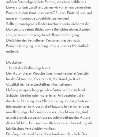
auf den Fotos abgebildete Person, um ein schriftliches
Einverständnis zu bitten, gehen wir von einem generellen
Einverständnis (laut unseren AGB´s bei Eintritt) aus, auf
unserer Homepage abgebildet zu werden!
Sollte jemand generell oder im Nachhinein, nicht mit der
Darstellung seines Bildes sowie Berichtes einverstanden
sein, bitten wir um umgehende Benachrichtigung.
Die Bilder der betroffenen Personen werden nach
Benachrichtigung unverzüglich aus unserer Mediathek
entfernt.
Disclaimer
1. Inhalt des Onlineangebotes
Der Autor dieser Website übernimmt keinerlei Gewähr
für die Aktualität, Korrektheit, Vollständigkeit oder
Qualität der bereitgestellten Informationen.
Haftungsanspräche gegen den Autor, welche sich auf
Schäden ideeller oder materieller Art beziehen, die
durch die Nutzung oder Nichtnutzung der dargebotenen
Informationen bzw. durch die Nutzung fehlerhafter oder
unvollständiger Informationen verursacht wurden, sind
grundsätzlich ausgeschlossen, sofern seitens des Autors
dieser Website kein nachweislich vorsätzliches oder grob
fahrlässiges Verschulden vorliegt.
Die Angebote sind freibleibend und unverbindlich. Der